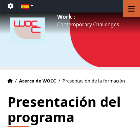
Accéder au menu principal
Accéder au contenu
ES
M
Paramétrage
Work :
Contemporary Challenges
Inicio
Accueil
/
Acerca de WOCC
/
Presentación de la formación
Presentación del
programa