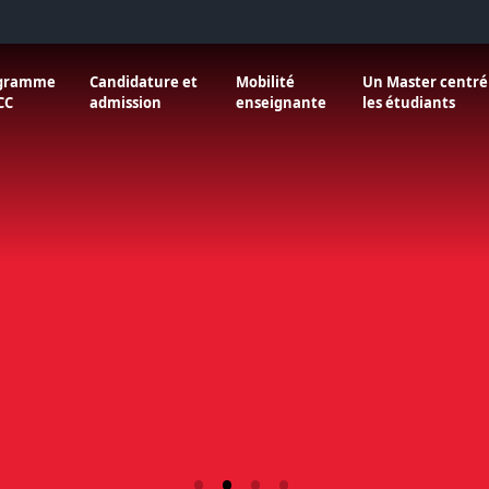
nu de À propos de WOCC
r le sous menu de Programme WOCC
Ouvrir le sous menu de Candidature et admission
Ouvrir le sous menu de Mobilité
gramme
Candidature et
Mobilité
Un Master centré
CC
admission
enseignante
les étudiants
ière