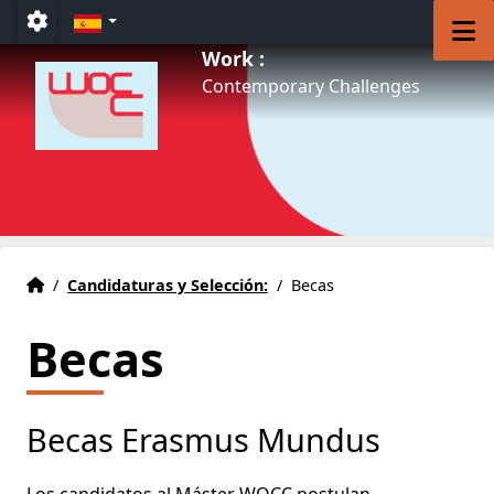
Accéder au menu principal
Accéder au contenu
ES
M
Paramétrage
Work :
Contemporary Challenges
Inicio
Accueil
/
Candidaturas y Selección:
/
Becas
Becas
Becas Erasmus Mundus