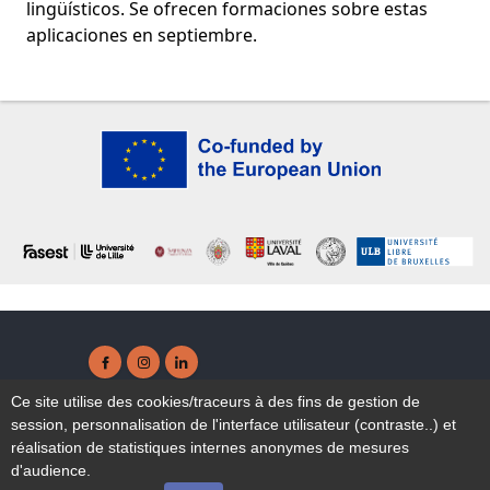
lingüísticos. Se ofrecen formaciones sobre estas
aplicaciones en septiembre.
Facebook ( New window)
Instagram ( New window)
Linkedin ( New window)
Accesibilidad : no conforme
Ce site utilise des cookies/traceurs à des fins de gestion de
Mapa del sitio
session, personnalisation de l'interface utilisateur (contraste..) et
Aviso legal
réalisation de statistiques internes anonymes de mesures
d'audience.