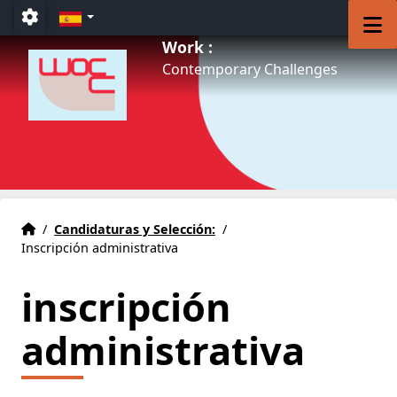
Accéder au menu principal
Accéder au contenu
ES
M
Paramétrage
Work :
Contemporary Challenges
Inicio
Accueil
/
Candidaturas y Selección:
/
Inscripción administrativa
inscripción
administrativa