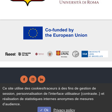
Facebook ( nouvelle fenêtre)
Instagram ( nouvelle fenêtre)
Linkedin ( nouvelle fenêtre)
Accessibilité : non conforme
Ce site utilise des cookies/traceurs à des fins de gestion de
Plan du site
session, personnalisation de l'interface utilisateur (contraste..) et
Mentions légales
réalisation de statistiques internes anonymes de mesures
d'audience.
Ok
Privacy policy
© Université de Lille - 2022