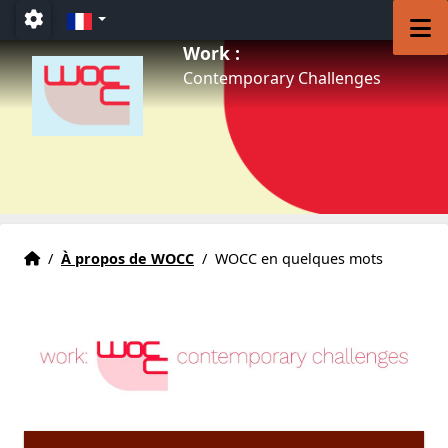
Accéder au menu principal
Accéder au contenu
FR
M
Paramétrage
Work :
Contemporary Challenges
Accueil
Accueil
/
À propos de WOCC
/
WOCC en quelques mots